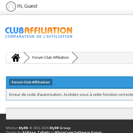
Hi, Guest
Forum Club Affiliation
Forum Club Affiliation
Erreur de code d’autorisation. Accédez-vous à cette fonction correcte
Contact
Club Affiliation
Retourner en haut
Version bas-débit (Archi
Moteur
MyBB
, © 2002-2026
MyBB Group
.
Design By
AliReza_Tofighi
In
WhiteCrow Software Group
.