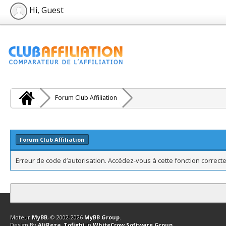
Hi, Guest
Forum Club Affiliation
Forum Club Affiliation
Erreur de code d’autorisation. Accédez-vous à cette fonction correcte
Contact
Club Affiliation
Retourner en haut
Version bas-débit (Archi
Moteur
MyBB
, © 2002-2026
MyBB Group
.
Design By
AliReza_Tofighi
In
WhiteCrow Software Group
.