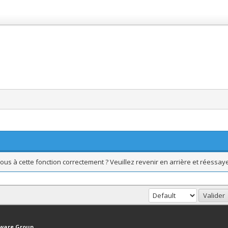
ous à cette fonction correctement ? Veuillez revenir en arrière et réessaye
haut
Version bas-débit (Archivé)
Syndication RSS
tware Group
.