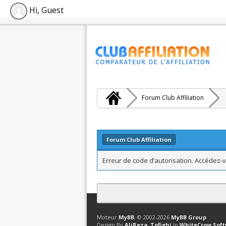
Hi, Guest
Forum Club Affiliation
Forum Club Affiliation
Erreur de code d’autorisation. Accédez-v
Contact
Club Affiliation
Retourner en 
Moteur
MyBB
, © 2002-2026
MyBB Group
.
Design By
AliReza_Tofighi
In
WhiteCrow Sof