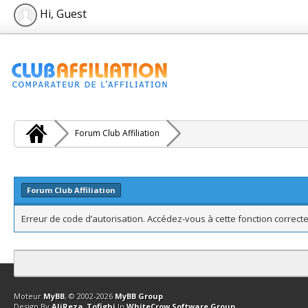
Hi, Guest
Forum Club Affiliation
Forum Club Affiliation
Erreur de code d’autorisation. Accédez-vous à cette fonction correcte
Contact
Club Affiliation
Retourner en haut
Version bas-débit (Archi
Moteur
MyBB
, © 2002-2026
MyBB Group
.
Design By
AliReza_Tofighi
In
WhiteCrow Software Group
.