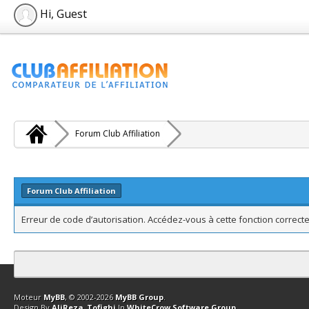
Hi, Guest
Forum Club Affiliation
Forum Club Affiliation
Erreur de code d’autorisation. Accédez-vous à cette fonction correcte
Contact
Club Affiliation
Retourner en haut
Version bas-débit (Archi
Moteur
MyBB
, © 2002-2026
MyBB Group
.
Design By
AliReza_Tofighi
In
WhiteCrow Software Group
.