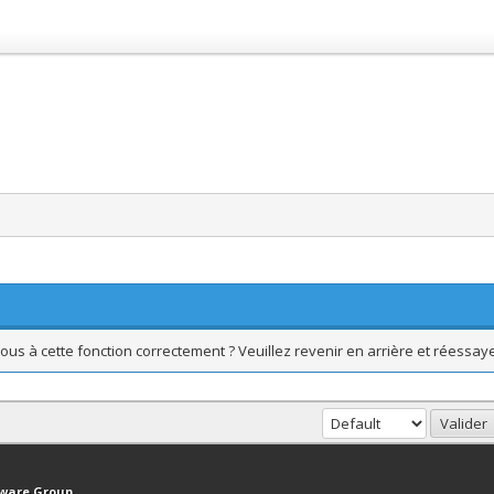
ous à cette fonction correctement ? Veuillez revenir en arrière et réessaye
haut
Version bas-débit (Archivé)
Syndication RSS
tware Group
.