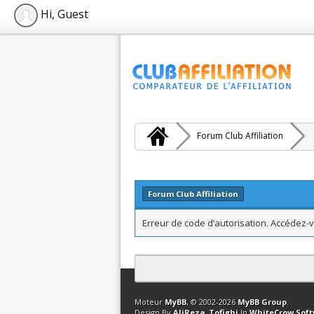
Hi, Guest
Forum Club Affiliation
Forum Club Affiliation
Erreur de code d’autorisation. Accédez-v
Contact
Club Affiliation
Retourner en 
Moteur
MyBB
, © 2002-2026
MyBB Group
.
Design By
AliReza_Tofighi
In
WhiteCrow Sof