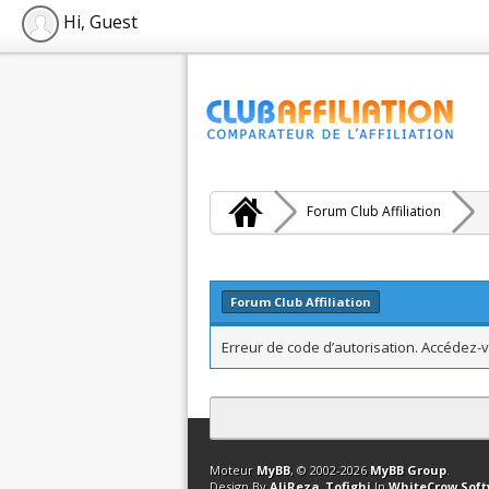
Hi, Guest
Forum Club Affiliation
Forum Club Affiliation
Erreur de code d’autorisation. Accédez-v
Contact
Club Affiliation
Retourner en 
Moteur
MyBB
, © 2002-2026
MyBB Group
.
Design By
AliReza_Tofighi
In
WhiteCrow Sof