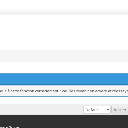
ous à cette fonction correctement ? Veuillez revenir en arrière et réessaye
haut
Version bas-débit (Archivé)
Syndication RSS
tware Group
.