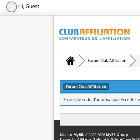
Hi, Guest
Forum Club Affiliation
Forum Club Affiliation
Erreur de code d’autorisation. Accédez-v
Contact
Club Affiliation
Retourner en 
Moteur
MyBB
, © 2002-2026
MyBB Group
.
Design By
AliReza_Tofighi
In
WhiteCrow Sof