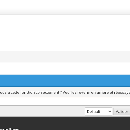
ous à cette fonction correctement ? Veuillez revenir en arrière et réessaye
haut
Version bas-débit (Archivé)
Syndication RSS
tware Group
.