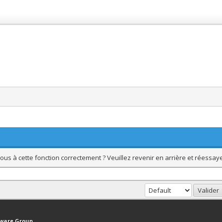
ous à cette fonction correctement ? Veuillez revenir en arrière et réessaye
haut
Version bas-débit (Archivé)
Syndication RSS
tware Group
.