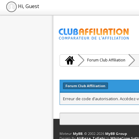
Hi, Guest
Forum Club Affiliation
Forum Club Affiliation
Erreur de code d’autorisation. Accédez-v
Contact
Club Affiliation
Retourner en 
Moteur
MyBB
, © 2002-2026
MyBB Group
.
Design By
AliReza_Tofighi
In
WhiteCrow Sof