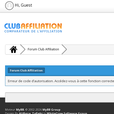
Hi, Guest
Forum Club Affiliation
Forum Club Affiliation
Erreur de code d’autorisation. Accédez-vous à cette fonction correcte
Contact
Club Affiliation
Retourner en haut
Version bas-débit (Archi
Moteur
MyBB
, © 2002-2026
MyBB Group
.
Design By
AliReza_Tofighi
In
WhiteCrow Software Group
.