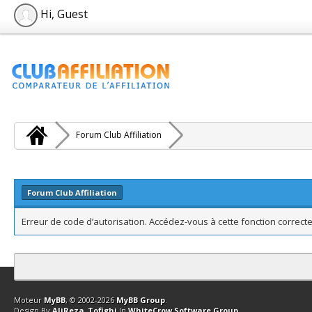
Hi, Guest
Forum Club Affiliation
Forum Club Affiliation
Erreur de code d’autorisation. Accédez-vous à cette fonction correcte
Contact
Club Affiliation
Retourner en haut
Version bas-débit (Archi
Moteur
MyBB
, © 2002-2026
MyBB Group
.
Design By
AliReza_Tofighi
In
WhiteCrow Software Group
.