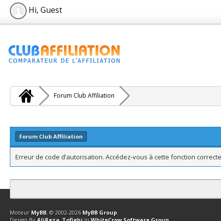
Hi, Guest
Forum Club Affiliation
Forum Club Affiliation
Erreur de code d’autorisation. Accédez-vous à cette fonction correcte
Contact
Club Affiliation
Retourner en haut
Version bas-débit (Archi
Moteur
MyBB
, © 2002-2026
MyBB Group
.
Design By
AliReza_Tofighi
In
WhiteCrow Software Group
.