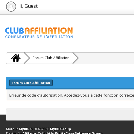
Hi, Guest
Forum Club Affiliation
Forum Club Affiliation
Erreur de code d’autorisation. Accédez-vous à cette fonction correcte
Contact
Club Affiliation
Retourner en haut
Version bas-débit (Archi
Moteur
MyBB
, © 2002-2026
MyBB Group
.
Design By
AliReza_Tofighi
In
WhiteCrow Software Group
.