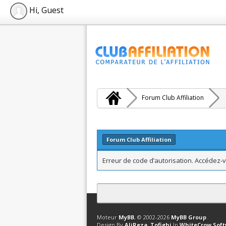
Hi, Guest
Forum Club Affiliation
Forum Club Affiliation
Erreur de code d’autorisation. Accédez-v
Contact
Club Affiliation
Retourner en 
Moteur
MyBB
, © 2002-2026
MyBB Group
.
Design By
AliReza_Tofighi
In
WhiteCrow Sof