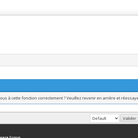
ous à cette fonction correctement ? Veuillez revenir en arrière et réessaye
haut
Version bas-débit (Archivé)
Syndication RSS
tware Group
.