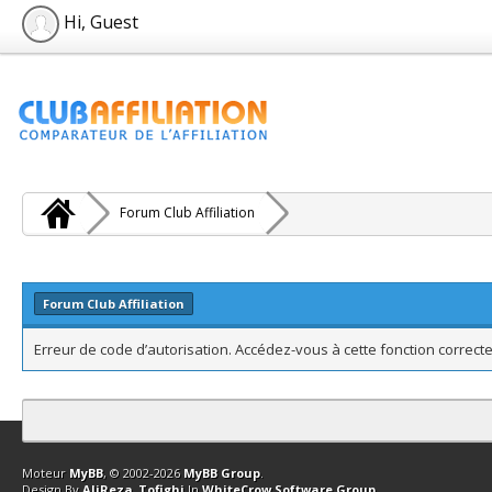
Hi, Guest
Forum Club Affiliation
Forum Club Affiliation
Erreur de code d’autorisation. Accédez-vous à cette fonction correcte
Contact
Club Affiliation
Retourner en haut
Version bas-débit (Archi
Moteur
MyBB
, © 2002-2026
MyBB Group
.
Design By
AliReza_Tofighi
In
WhiteCrow Software Group
.