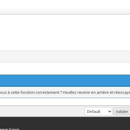
ous à cette fonction correctement ? Veuillez revenir en arrière et réessaye
haut
Version bas-débit (Archivé)
Syndication RSS
tware Group
.