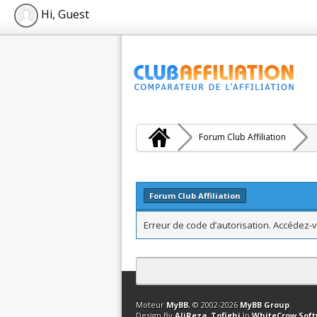
Hi, Guest
Forum Club Affiliation
Forum Club Affiliation
Erreur de code d’autorisation. Accédez-v
Contact
Club Affiliation
Retourner en 
Moteur
MyBB
, © 2002-2026
MyBB Group
.
Design By
AliReza_Tofighi
In
WhiteCrow Sof