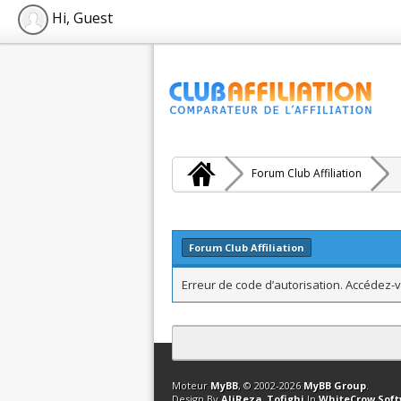
Hi, Guest
Forum Club Affiliation
Forum Club Affiliation
Erreur de code d’autorisation. Accédez-v
Contact
Club Affiliation
Retourner en 
Moteur
MyBB
, © 2002-2026
MyBB Group
.
Design By
AliReza_Tofighi
In
WhiteCrow Sof