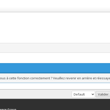
ous à cette fonction correctement ? Veuillez revenir en arrière et réessaye
haut
Version bas-débit (Archivé)
Syndication RSS
tware Group
.