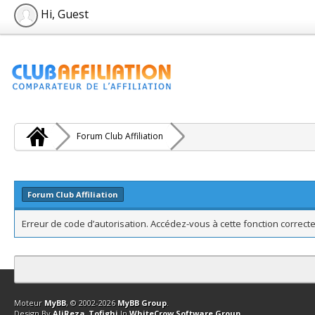
Hi, Guest
Forum Club Affiliation
Forum Club Affiliation
Erreur de code d’autorisation. Accédez-vous à cette fonction correcte
Contact
Club Affiliation
Retourner en haut
Version bas-débit (Archi
Moteur
MyBB
, © 2002-2026
MyBB Group
.
Design By
AliReza_Tofighi
In
WhiteCrow Software Group
.