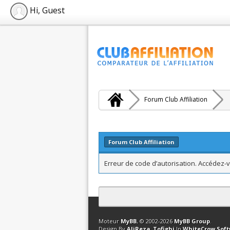
Hi, Guest
Forum Club Affiliation
Forum Club Affiliation
Erreur de code d’autorisation. Accédez-v
Contact
Club Affiliation
Retourner en 
Moteur
MyBB
, © 2002-2026
MyBB Group
.
Design By
AliReza_Tofighi
In
WhiteCrow Sof