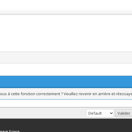
ous à cette fonction correctement ? Veuillez revenir en arrière et réessaye
haut
Version bas-débit (Archivé)
Syndication RSS
tware Group
.