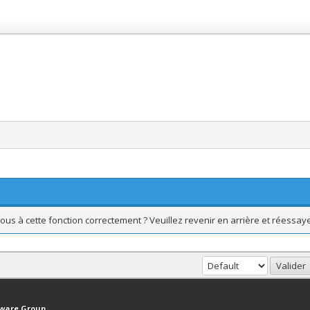
ous à cette fonction correctement ? Veuillez revenir en arrière et réessaye
haut
Version bas-débit (Archivé)
Syndication RSS
tware Group
.