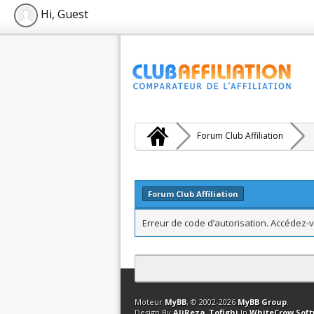
Hi, Guest
Forum Club Affiliation
Forum Club Affiliation
Erreur de code d’autorisation. Accédez-v
Contact
Club Affiliation
Retourner en 
Moteur
MyBB
, © 2002-2026
MyBB Group
.
Design By
AliReza_Tofighi
In
WhiteCrow Sof