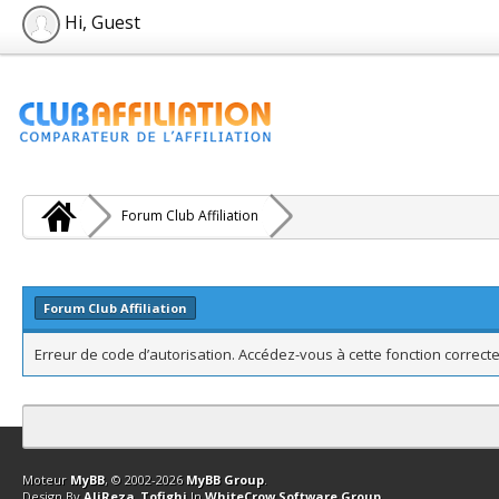
Hi, Guest
Forum Club Affiliation
Forum Club Affiliation
Erreur de code d’autorisation. Accédez-vous à cette fonction correcte
Contact
Club Affiliation
Retourner en haut
Version bas-débit (Archi
Moteur
MyBB
, © 2002-2026
MyBB Group
.
Design By
AliReza_Tofighi
In
WhiteCrow Software Group
.