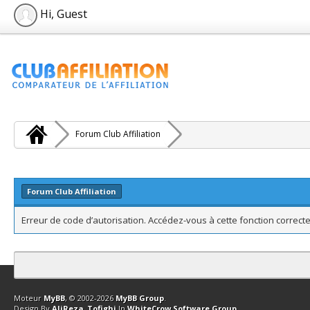
Hi, Guest
Forum Club Affiliation
Forum Club Affiliation
Erreur de code d’autorisation. Accédez-vous à cette fonction correcte
Contact
Club Affiliation
Retourner en haut
Version bas-débit (Archi
Moteur
MyBB
, © 2002-2026
MyBB Group
.
Design By
AliReza_Tofighi
In
WhiteCrow Software Group
.