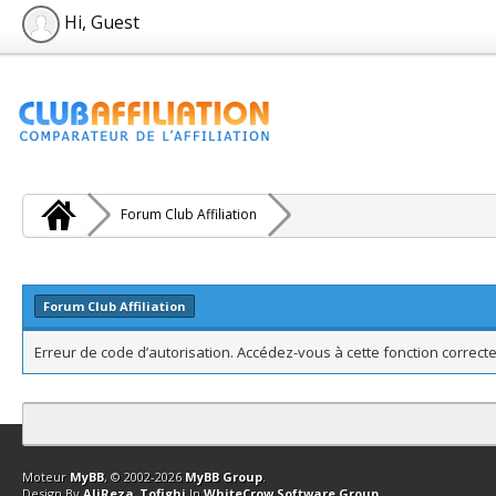
Hi, Guest
Forum Club Affiliation
Forum Club Affiliation
Erreur de code d’autorisation. Accédez-vous à cette fonction correcte
Contact
Club Affiliation
Retourner en haut
Version bas-débit (Archi
Moteur
MyBB
, © 2002-2026
MyBB Group
.
Design By
AliReza_Tofighi
In
WhiteCrow Software Group
.