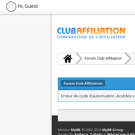
Hi, Guest
Forum Club Affiliation
Forum Club Affiliation
Erreur de code d’autorisation. Accédez-v
Contact
Club Affiliation
Retourner en 
Moteur
MyBB
, © 2002-2026
MyBB Group
.
Design By
AliReza_Tofighi
In
WhiteCrow Sof