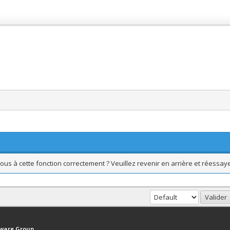
ous à cette fonction correctement ? Veuillez revenir en arrière et réessaye
haut
Version bas-débit (Archivé)
Syndication RSS
tware Group
.