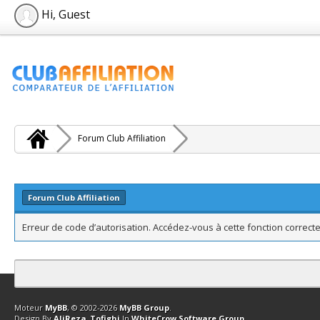
Hi, Guest
Forum Club Affiliation
Forum Club Affiliation
Erreur de code d’autorisation. Accédez-vous à cette fonction correcte
Contact
Club Affiliation
Retourner en haut
Version bas-débit (Archi
Moteur
MyBB
, © 2002-2026
MyBB Group
.
Design By
AliReza_Tofighi
In
WhiteCrow Software Group
.