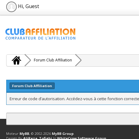
Hi, Guest
Forum Club Affiliation
Forum Club Affiliation
Erreur de code d’autorisation. Accédez-vous à cette fonction correcte
Contact
Club Affiliation
Retourner en haut
Version bas-débit (Archi
Moteur
MyBB
, © 2002-2026
MyBB Group
.
Design By
AliReza_Tofighi
In
WhiteCrow Software Group
.