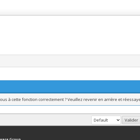
ous à cette fonction correctement ? Veuillez revenir en arrière et réessaye
haut
Version bas-débit (Archivé)
Syndication RSS
tware Group
.