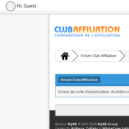
Hi, Guest
Forum Club Affiliation
Forum Club Affiliation
Erreur de code d’autorisation. Accédez-v
Contact
Club Affiliation
Retourner en 
Moteur
MyBB
, © 2002-2026
MyBB Group
.
Design By
AliReza_Tofighi
In
WhiteCrow Sof