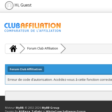
Hi, Guest
Forum Club Affiliation
Forum Club Affiliation
Erreur de code d’autorisation. Accédez-vous à cette fonction correcte
Contact
Club Affiliation
Retourner en haut
Version bas-débit (Archi
Moteur
MyBB
, © 2002-2026
MyBB Group
.
Design By
AliReza_Tofighi
In
WhiteCrow Software Group
.