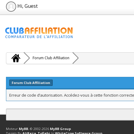
Hi, Guest
Forum Club Affiliation
Forum Club Affiliation
Erreur de code d’autorisation. Accédez-vous à cette fonction correcte
Contact
Club Affiliation
Retourner en haut
Version bas-débit (Archi
Moteur
MyBB
, © 2002-2026
MyBB Group
.
Design By
AliReza_Tofighi
In
WhiteCrow Software Group
.