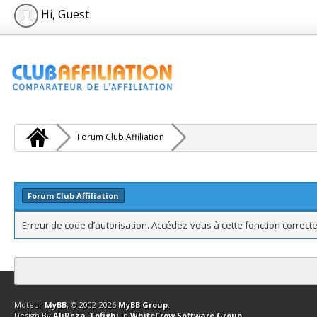
Hi, Guest
Forum Club Affiliation
Forum Club Affiliation
Erreur de code d’autorisation. Accédez-vous à cette fonction correcte
Contact
Club Affiliation
Retourner en haut
Version bas-débit (Archi
Moteur
MyBB
, © 2002-2026
MyBB Group
.
Design By
AliReza_Tofighi
In
WhiteCrow Software Group
.