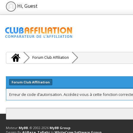
Hi, Guest
Forum Club Affiliation
Forum Club Affiliation
Erreur de code d’autorisation. Accédez-vous à cette fonction correcte
Contact
Club Affiliation
Retourner en haut
Version bas-débit (Archi
Moteur
MyBB
, © 2002-2026
MyBB Group
.
Design By
AliReza_Tofighi
In
WhiteCrow Software Group
.