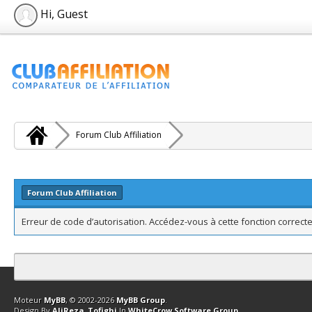
Hi, Guest
Forum Club Affiliation
Forum Club Affiliation
Erreur de code d’autorisation. Accédez-vous à cette fonction correcte
Contact
Club Affiliation
Retourner en haut
Version bas-débit (Archi
Moteur
MyBB
, © 2002-2026
MyBB Group
.
Design By
AliReza_Tofighi
In
WhiteCrow Software Group
.