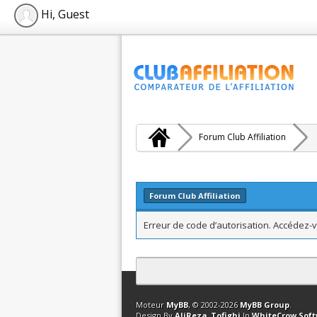
Hi, Guest
Forum Club Affiliation
Forum Club Affiliation
Erreur de code d’autorisation. Accédez-v
Contact
Club Affiliation
Retourner en 
Moteur
MyBB
, © 2002-2026
MyBB Group
.
Design By
AliReza_Tofighi
In
WhiteCrow Sof