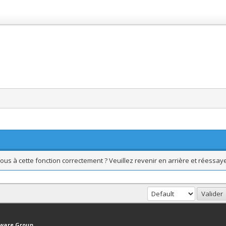
ous à cette fonction correctement ? Veuillez revenir en arrière et réessaye
haut
Version bas-débit (Archivé)
Syndication RSS
tware Group
.