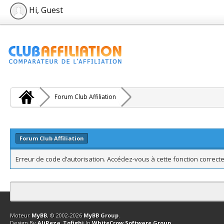
Hi, Guest
Forum Club Affiliation
Forum Club Affiliation
Erreur de code d’autorisation. Accédez-vous à cette fonction correcte
Contact
Club Affiliation
Retourner en haut
Version bas-débit (Archi
Moteur
MyBB
, © 2002-2026
MyBB Group
.
Design By
AliReza_Tofighi
In
WhiteCrow Software Group
.