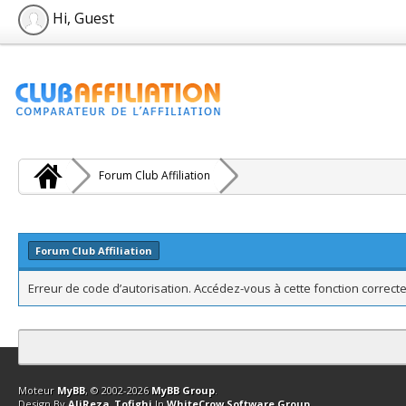
Hi, Guest
Forum Club Affiliation
Forum Club Affiliation
Erreur de code d’autorisation. Accédez-vous à cette fonction correcte
Contact
Club Affiliation
Retourner en haut
Version bas-débit (Archi
Moteur
MyBB
, © 2002-2026
MyBB Group
.
Design By
AliReza_Tofighi
In
WhiteCrow Software Group
.