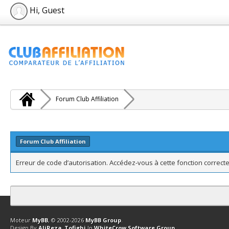
Hi, Guest
Forum Club Affiliation
Forum Club Affiliation
Erreur de code d’autorisation. Accédez-vous à cette fonction correcte
Contact
Club Affiliation
Retourner en haut
Version bas-débit (Archi
Moteur
MyBB
, © 2002-2026
MyBB Group
.
Design By
AliReza_Tofighi
In
WhiteCrow Software Group
.