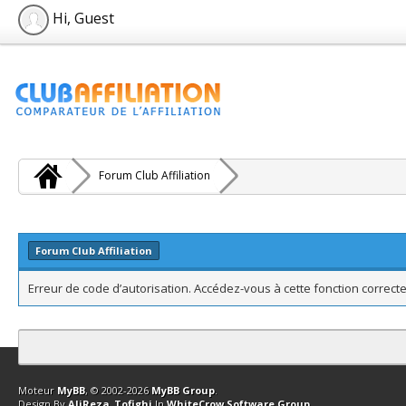
Hi, Guest
Forum Club Affiliation
Forum Club Affiliation
Erreur de code d’autorisation. Accédez-vous à cette fonction correcte
Contact
Club Affiliation
Retourner en haut
Version bas-débit (Archi
Moteur
MyBB
, © 2002-2026
MyBB Group
.
Design By
AliReza_Tofighi
In
WhiteCrow Software Group
.