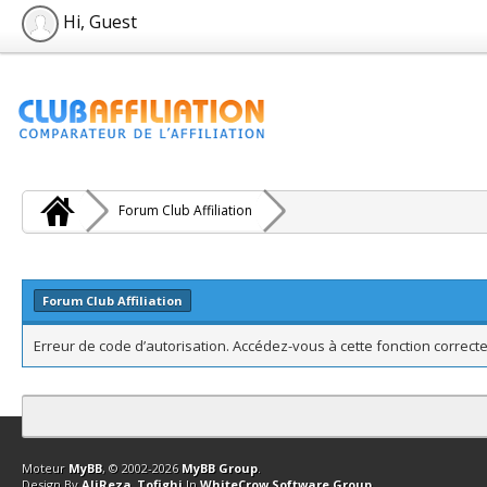
Hi, Guest
Forum Club Affiliation
Forum Club Affiliation
Erreur de code d’autorisation. Accédez-vous à cette fonction correcte
Contact
Club Affiliation
Retourner en haut
Version bas-débit (Archi
Moteur
MyBB
, © 2002-2026
MyBB Group
.
Design By
AliReza_Tofighi
In
WhiteCrow Software Group
.