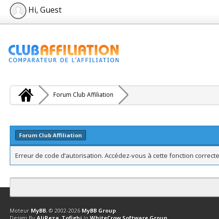
Hi, Guest
Forum Club Affiliation
Forum Club Affiliation
Erreur de code d’autorisation. Accédez-vous à cette fonction correcte
Contact
Club Affiliation
Retourner en haut
Version bas-débit (Archi
Moteur
MyBB
, © 2002-2026
MyBB Group
.
Design By
AliReza_Tofighi
In
WhiteCrow Software Group
.