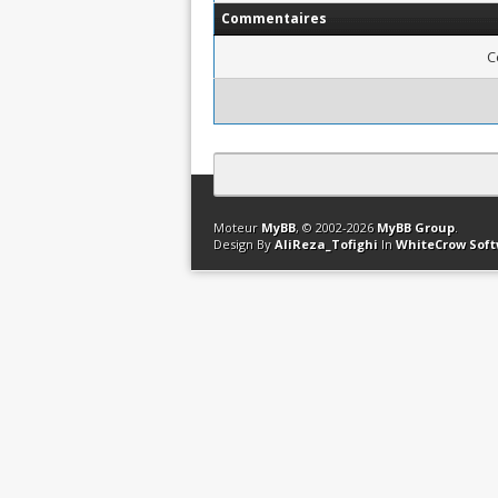
Commentaires
C
Contact
Club Affiliation
Retourner en 
Moteur
MyBB
, © 2002-2026
MyBB Group
.
Design By
AliReza_Tofighi
In
WhiteCrow Sof