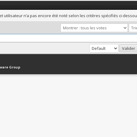
et utilisateur n’a pas encore été noté selon les critères spécifiés ci-dessou
haut
Version bas-débit (Archivé)
Syndication RSS
tware Group
.