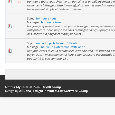
bonjour,a touts vous chercher un domaine et un hébergement a m
visiter cette hébergeur http://www.gigahosteur.net vous i trouvera
hébergement simple et facile a configure ...
Sujet :
bonjour a tous
Message :
bonjour a tous
bonjour,je appelle Frédéric est je suis le dirigent de la plateforme d'
ciblepub.com. nous proposons des campagnes au cpl,cpm,cpa et 
des 50 euro via paypal et moneybookers...
Sujet :
nouvelle plateforme d'affiliation
Message :
nouvelle plateforme d'affiliation
Bonjour, Avec Ciblepub rentabiliser votre site web, l'inscription est 
payer, aucun investissement à faire. Selon la nature des activités de
popularité et son contenu, pl...
Contact
Club Affiliation
Retourner en haut
Version bas-débit (Archi
Moteur
MyBB
, © 2002-2026
MyBB Group
.
Design By
AliReza_Tofighi
In
WhiteCrow Software Group
.