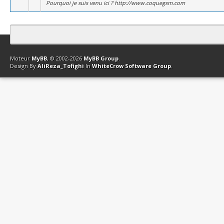
Pourquoi je suis venu ici ? http://www.coquegsm.com
Contact
Club Affiliation
Retourner en haut
Version bas-débit (Archi
Moteur
MyBB
, © 2002-2026
MyBB Group
.
Design By
AliReza_Tofighi
In
WhiteCrow Software Group
.