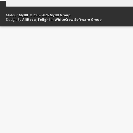
Contact
Club Affiliation
Retourner en haut
Version bas-débit (Archi
Moteur
MyBB
, © 2002-2026
MyBB Group
.
Design By
AliReza_Tofighi
In
WhiteCrow Software Group
.