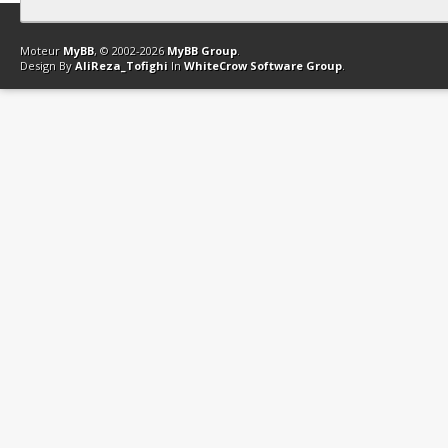
Contact
Club Affiliation
Retourner en haut
Version bas-débit (Archi
Moteur
MyBB
, © 2002-2026
MyBB Group
.
Design By
AliReza_Tofighi
In
WhiteCrow Software Group
.