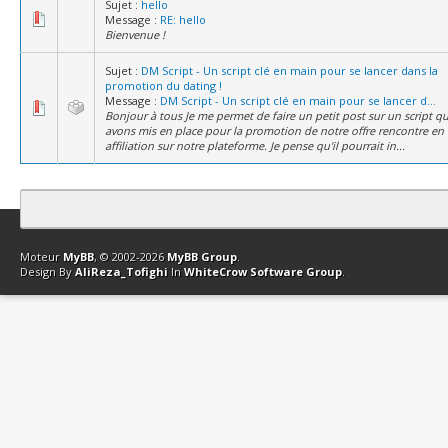
Sujet :
hello
Message :
RE: hello
Bienvenue !
Sujet :
DM Script - Un script clé en main pour se lancer dans la
promotion du dating !
Message :
DM Script - Un script clé en main pour se lancer d...
Bonjour à tous Je me permet de faire un petit post sur un script q
avons mis en place pour la promotion de notre offre rencontre en
affiliation sur notre plateforme. Je pense qu'il pourrait in...
Contact
Club Affiliation
Retourner en haut
Version bas-débit (Archi
Moteur
MyBB
, © 2002-2026
MyBB Group
.
Design By
AliReza_Tofighi
In
WhiteCrow Software Group
.