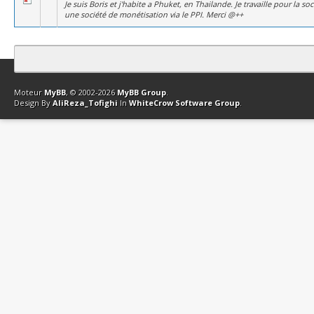
Je suis Boris et j'habite a Phuket, en Thailande. Je travaille pour la soci
une société de monétisation via le PPI. Merci @++
Contact
Club Affiliation
Retourner en haut
Version bas-débit (Archi
Moteur
MyBB
, © 2002-2026
MyBB Group
.
Design By
AliReza_Tofighi
In
WhiteCrow Software Group
.