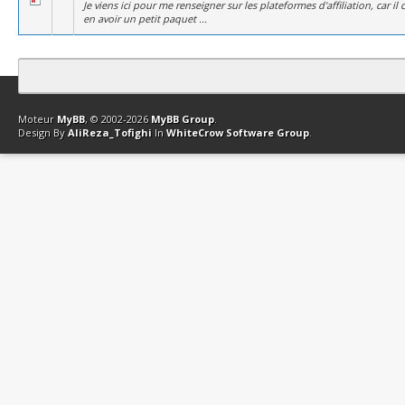
Je viens ici pour me renseigner sur les plateformes d'affiliation, car i
en avoir un petit paquet ...
Contact
Club Affiliation
Retourner en haut
Version bas-débit (Archi
Moteur
MyBB
, © 2002-2026
MyBB Group
.
Design By
AliReza_Tofighi
In
WhiteCrow Software Group
.