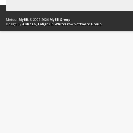
Contact
Club Affiliation
Retourner en haut
Version bas-débit (Archi
Moteur
MyBB
, © 2002-2026
MyBB Group
.
Design By
AliReza_Tofighi
In
WhiteCrow Software Group
.