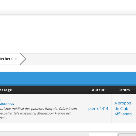
Recherche
essage
Auteur
Forum
on
A propos
ffiliation
pierre1414
de Club
urisme médical des patients français. Grâce à son
e patientèle exigeante, Medespoir France est
Affiliation
ai...