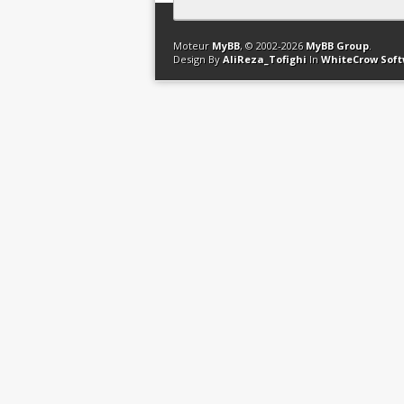
Contact
Club Affiliation
Retourner en 
Moteur
MyBB
, © 2002-2026
MyBB Group
.
Design By
AliReza_Tofighi
In
WhiteCrow Sof