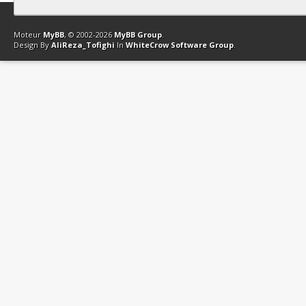
Contact
Club Affiliation
Retourner en haut
Version bas-débit (Archi
Moteur
MyBB
, © 2002-2026
MyBB Group
.
Design By
AliReza_Tofighi
In
WhiteCrow Software Group
.